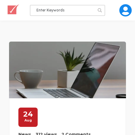
24
Aug
News
312 views
2 Comments